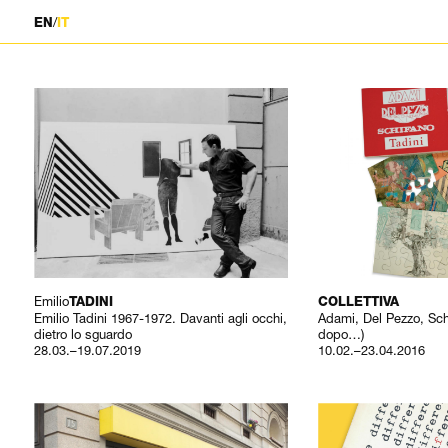
/
EN
IT
Emilio
TADINI
COLLETTIVA
Emilio Tadini 1967-1972. Davanti agli occhi,
Adami, Del Pezzo, Schi
dietro lo sguardo
dopo…)
28.03.–19.07.2019
10.02.–23.04.2016