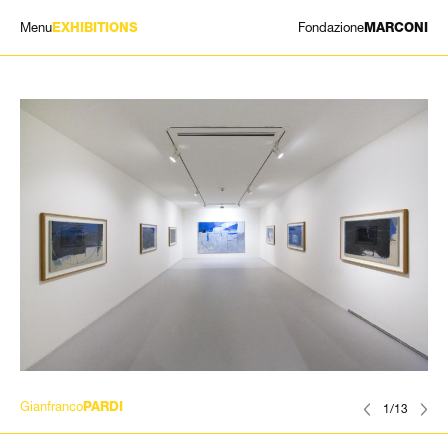
Menu
Fondazione
EXHIBITIONS
MARCONI
MOSTRE
ARTISTI
STORIA
NEWS
CONTATTI
GIÓMARCONI
/
EN
IT
Gianfranco
PARDI
1/13