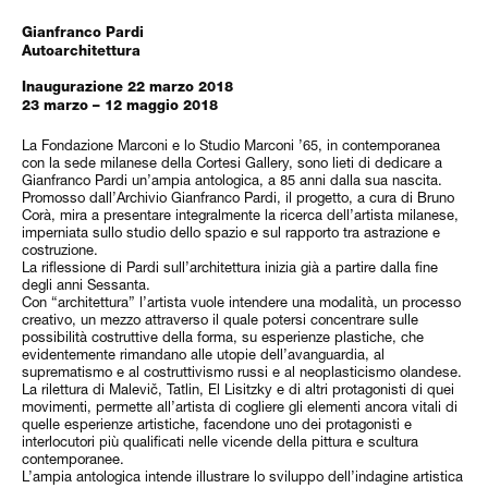
Gianfranco Pardi
Autoarchitettura
Inaugurazione 22 marzo 2018
23 marzo – 12 maggio 2018
La Fondazione Marconi e lo Studio Marconi ’65, in contemporanea
con la sede milanese della Cortesi Gallery, sono lieti di dedicare a
Gianfranco Pardi un’ampia antologica, a 85 anni dalla sua nascita.
Promosso dall’Archivio Gianfranco Pardi, il progetto, a cura di Bruno
Corà, mira a presentare integralmente la ricerca dell’artista milanese,
imperniata sullo studio dello spazio e sul rapporto tra astrazione e
costruzione.
La riflessione di Pardi sull’architettura inizia già a partire dalla fine
degli anni Sessanta.
Con “architettura” l’artista vuole intendere una modalità, un processo
creativo, un mezzo attraverso il quale potersi concentrare sulle
possibilità costruttive della forma, su esperienze plastiche, che
evidentemente rimandano alle utopie dell’avanguardia, al
suprematismo e al costruttivismo russi e al neoplasticismo olandese.
La rilettura di Malevič, Tatlin, El Lisitzky e di altri protagonisti di quei
movimenti, permette all’artista di cogliere gli elementi ancora vitali di
quelle esperienze artistiche, facendone uno dei protagonisti e
interlocutori più qualificati nelle vicende della pittura e scultura
contemporanee.
L’ampia antologica intende illustrare lo sviluppo dell’indagine artistica