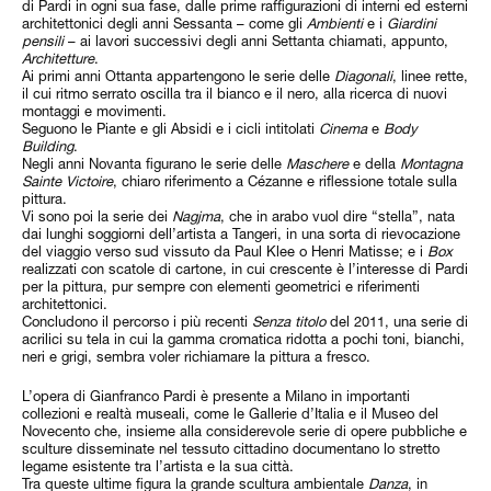
di Pardi in ogni sua fase, dalle prime raffigurazioni di interni ed esterni
architettonici degli anni Sessanta – come gli
Ambienti
e i
Giardini
pensili
– ai lavori successivi degli anni Settanta chiamati, appunto,
Architetture
.
Ai primi anni Ottanta appartengono le serie delle
Diagonali
, linee rette,
il cui ritmo serrato oscilla tra il bianco e il nero, alla ricerca di nuovi
montaggi e movimenti.
Seguono le Piante e gli Absidi e i cicli intitolati
Cinema
e
Body
Building
.
Negli anni Novanta figurano le serie delle
Maschere
e della
Montagna
Sainte Victoire
, chiaro riferimento a Cézanne e riflessione totale sulla
pittura.
Vi sono poi la serie dei
Nagjma
, che in arabo vuol dire “stella”, nata
dai lunghi soggiorni dell’artista a Tangeri, in una sorta di rievocazione
del viaggio verso sud vissuto da Paul Klee o Henri Matisse; e i
Box
realizzati con scatole di cartone, in cui crescente è l’interesse di Pardi
per la pittura, pur sempre con elementi geometrici e riferimenti
architettonici.
Concludono il percorso i più recenti
Senza titolo
del 2011, una serie di
acrilici su tela in cui la gamma cromatica ridotta a pochi toni, bianchi,
neri e grigi, sembra voler richiamare la pittura a fresco.
L’opera di Gianfranco Pardi è presente a Milano in importanti
collezioni e realtà museali, come le Gallerie d’Italia e il Museo del
Novecento che, insieme alla considerevole serie di opere pubbliche e
sculture disseminate nel tessuto cittadino documentano lo stretto
legame esistente tra l’artista e la sua città.
Tra queste ultime figura la grande scultura ambientale
Danza
, in