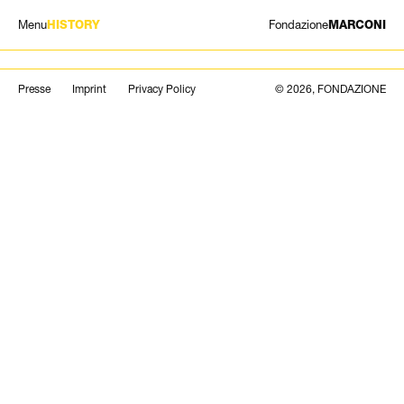
Menu
Fondazione
HISTORY
MARCONI
MOSTRE
Cerca
Presse
Imprint
Privacy Policy
© 2026, FONDAZIONE
ARTISTI
STORIA
NEWS
CONTATTI
GIÓMARCONI
/
EN
IT