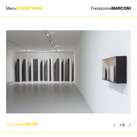
Menu
Fondazione
EXHIBITIONS
MARCONI
MOSTRE
ARTISTI
STORIA
NEWS
CONTATTI
GIÓMARCONI
/
EN
IT
Giuseppe
UNCINI
1/8