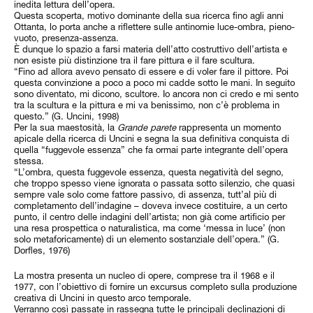
inedita lettura dell’opera.
Questa scoperta, motivo dominante della sua ricerca fino agli anni
Ottanta, lo porta anche a riflettere sulle antinomie luce-ombra, pieno-
vuoto, presenza-assenza.
È dunque lo spazio a farsi materia dell’atto costruttivo dell’artista e
non esiste più distinzione tra il fare pittura e il fare scultura.
“Fino ad allora avevo pensato di essere e di voler fare il pittore. Poi
questa convinzione a poco a poco mi cadde sotto le mani. In seguito
sono diventato, mi dicono, scultore. Io ancora non ci credo e mi sento
tra la scultura e la pittura e mi va benissimo, non c’è problema in
questo.” (G. Uncini, 1998)
Per la sua maestosità, la
Grande parete
rappresenta un momento
apicale della ricerca di Uncini e segna la sua definitiva conquista di
quella “fuggevole essenza” che fa ormai parte integrante dell’opera
stessa.
“L’ombra, questa fuggevole essenza, questa negatività del segno,
che troppo spesso viene ignorata o passata sotto silenzio, che quasi
sempre vale solo come fattore passivo, di assenza, tutt’al più di
completamento dell’indagine – doveva invece costituire, a un certo
punto, il centro delle indagini dell’artista; non già come artificio per
una resa prospettica o naturalistica, ma come ‘messa in luce’ (non
solo metaforicamente) di un elemento sostanziale dell’opera.” (G.
Dorfles, 1976)
La mostra presenta un nucleo di opere, comprese tra il 1968 e il
1977, con l’obiettivo di fornire un excursus completo sulla produzione
creativa di Uncini in questo arco temporale.
Verranno così passate in rassegna tutte le principali declinazioni di