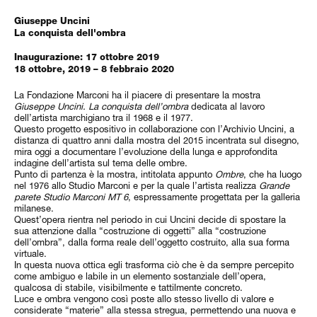
Giuseppe Uncini
La conquista dell'ombra
Inaugurazione: 17 ottobre 2019
18 ottobre, 2019 – 8 febbraio 2020
La Fondazione Marconi ha il piacere di presentare la mostra
Giuseppe Uncini. La conquista dell’ombra
dedicata al lavoro
dell’artista marchigiano tra il 1968 e il 1977.
Questo progetto espositivo in collaborazione con l’Archivio Uncini, a
distanza di quattro anni dalla mostra del 2015 incentrata sul disegno,
mira oggi a documentare l’evoluzione della lunga e approfondita
indagine dell’artista sul tema delle ombre.
Punto di partenza è la mostra, intitolata appunto
Ombre
, che ha luogo
nel 1976 allo Studio Marconi e per la quale l’artista realizza
Grande
parete Studio Marconi MT 6
, espressamente progettata per la galleria
milanese.
Quest’opera rientra nel periodo in cui Uncini decide di spostare la
sua attenzione dalla “costruzione di oggetti” alla “costruzione
dell’ombra”, dalla forma reale dell’oggetto costruito, alla sua forma
virtuale.
In questa nuova ottica egli trasforma ciò che è da sempre percepito
come ambiguo e labile in un elemento sostanziale dell’opera,
qualcosa di stabile, visibilmente e tattilmente concreto.
Luce e ombra vengono così poste allo stesso livello di valore e
considerate “materie” alla stessa stregua, permettendo una nuova e