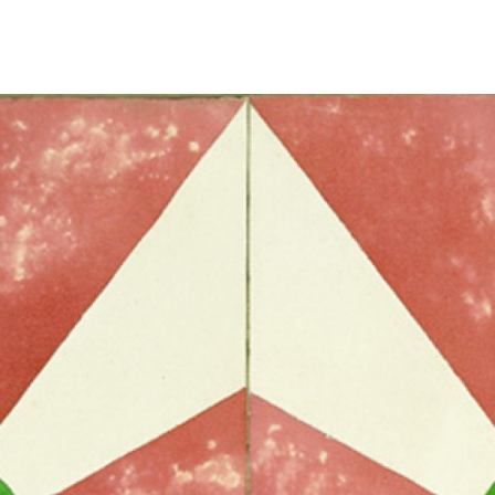
/
EN
IT