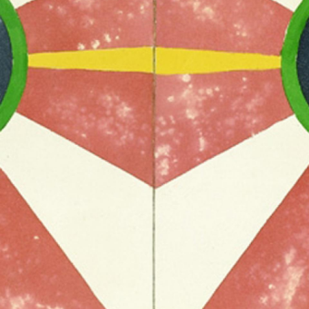
1/17
Hsiao Chin, installation view,
A collection
, Fondazione Marconi,