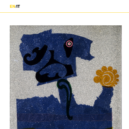
/
EN
IT