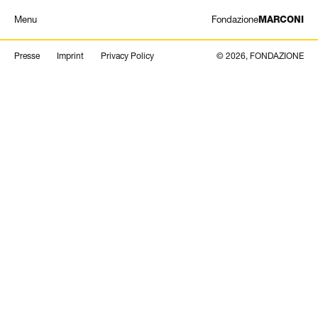
Menu
Fondazione
MARCONI
Cerca
MOSTRE
Presse
Imprint
Privacy Policy
© 2026, FONDAZIONE
ARTISTI
STORIA
NEWS
CONTATTI
GIÓMARCONI
/
EN
IT