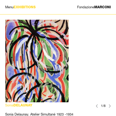
Menu
Fondazione
EXHIBITIONS
MARCONI
MOSTRE
ARTISTI
STORIA
NEWS
CONTATTI
GIÓMARCONI
/
EN
IT
Sonia
DELAUNAY
1/8
Sonia Delaunay. Atelier Simultané 1923 -1934