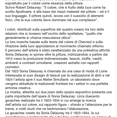
soprattutto per il colore come essenza della pittura.
Scrive Robert Delaunay: “Il colore, che è frutto della luce come ha
scritto Apollinaire, è alla base dei mezzi materiali del pittore – ed è il
suo linguaggio. Il pittore quindi, lavora con il sussidio di elementi
fisici, che la sua volontà deve dominare nel suo complesso”.
I colori, distribuiti sulla superficie del quadro creano tra loro delle
relazioni che si ricreano nell’occhio dello spettatore, “quello che
generalmente si chiama mescolanza ottica”.
Le loro ricerche basate sulle teorie del colore di Chevreul e sulla
rifrazione della luce approdarono al movimento chiamato orfismo.
Il percorso dell’artista è stato caratterizzato da una poliedrica attività:
Sonia Delaunay si spinse oltre la pittura, indirizzandosi a partire dal
1913 verso la produzione tridimensionale: tessuti, stoffe, vestiti,
ambienti a contrasti simultanei, creazioni astratte con rapporti
cromatici.
Dal 1923 Sonia Delaunay è chiamata da una casa di moda di Lione
interessata ai suoi disegni di tessuti per la realizzazione di abiti e nel
1924 l’artista apre il suo Atelier Simultané: un laboratorio dove
vengono abbattute le tradizionali frontiere tra i settori in una perfetta
armonia creativa.
La mostra, allestita sui due piani dello spazio espositivo presenta una
parte importante dell’opera di Sonia Delaunay: circa duecento
gouaches realizzate tra il 1923-1934 in cui emerge la ricerca
dell’artista sul colore, sul rapporto figura – sfondo e l’attenzione per le
trame, e molti studi che ne testimoniano l’elaborazione.
Le gouaches create da Sonia Delaunay tra il 1923-1934, la cui
progettazione è testimoniata dai
Libri Neri,
costituiscono un corpus di