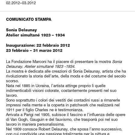
02.2012–03.2012
COMUNICATO STAMPA
Sonia Delaunay
Atelier simultané 1923 – 1934
Inaugurazione: 22 febbraio 2012
23 febbraio – 31 marzo 2012
La Fondazione Marconi ha il piacere di presentare la mostra
Sonia
Delaunay. Atelier simultané 1923 -1934
.
La mostra è dedicata alle creazioni di Sonia Delaunay, artista che ha
rivoluzionato la storia dell’arte, della moda e del costume del secolo
scorso.
Nata nel 1885 in Ucraina, l’artista attinge proprio lì quelle
indimenticabili visioni colorate, costantemente presenti nel suo
lavoro.
Sono soprattutto i colori dei vestiti dei contadini russi a rimanerle
impressi nella mente e la coperta in patchwork che realizzerà nel
1911 per il figlio Charles ne è testimonianza.
Arrivata a Parigi nel 1905, subisce il fascino e l’influenza delle opere
di Van Gogh, Gauguin e del fauvismo, che trasporrà poi nel suo
lavoro in maniera personalissima.
Nel 1909 conosce Robert Delaunay, che sposa l’anno successivo,
con cui condivide una passione totalizzante per la pittura e