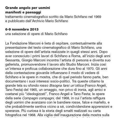
Grande angolo per uomini
manifesti e paesaggi
trattamento cinematografico scritto da Mario Schifano nel 1969
e pubblicato dall’Archivio Mario Schifano
6-9 novembre 2013
una selezione di opere di Mario Schifano
La Fondazione Marconi è lieta di ospitare, contestualmente alla
presentazione del testo cinematografico di Mario Schifano, una
selezione di opere dell’artista realizzate in quegli stessi anni. Dopo
aver conosciuto i primi lavori di Schifano a Roma, all’inizio degli anni
Sessanta, Giorgio Marconi incontra l’artista di persona e diventa suo
gallerista, promuovendone il lavoro allo Studio Marconi. Inizia così
un’intensa e proficua collaborazione che dura fino al 1970. Gli anni
della contestazione giovanile influenzano il modo di vedere di
Schifano e le opere in mostra, che di quel periodo fanno parte, ben
documentano i suoi interessi socio-politici. Tra queste citiamo la
grande tela su sfondo rosso
Bisogna farsi un’ottica
(Franco Angeli,
Tano Festa) del 1965, un omaggio, non privo di ironia, agli amici e
coetanei più “ideologizzati”, Franco Angeli e Tano Festa; le opere
della serie
Compagni compagni
, del 1968, in cui l’artista raffigura
degli uomini che avanzano con le bandiere rosse, falce e martello, e
che probabilmente sentiva vicino a sé, condividendone apprensioni e
speranze. Più curiosa è la storia degli smalti realizzati su carta
fotografica nel 1968. Alla vigilia dell’inaugurazione della mostra sulla