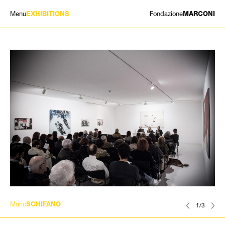
Menu
Fondazione
EXHIBITIONS
MARCONI
MOSTRE
ARTISTI
STORIA
NEWS
CONTATTI
GIÓMARCONI
/
EN
IT
Mario
SCHIFANO
1/3