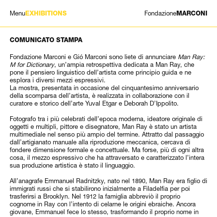
Menu
Fondazione
EXHIBITIONS
MARCONI
MOSTRE
COMUNICATO STAMPA
ARTISTI
Fondazione Marconi e Gió Marconi sono liete di annunciare
Man Ray:
STORIA
M for Dictionary
, un’ampia retrospettiva dedicata a Man Ray, che
NEWS
pone il pensiero linguistico dell’artista come principio guida e ne
esplora i diversi mezzi espressivi.
CONTATTI
La mostra, presentata in occasione del cinquantesimo anniversario
GIÓMARCONI
della scomparsa dell’artista, è realizzata in collaborazione con il
curatore e storico dell’arte Yuval Etgar e Deborah D’Ippolito.
/
EN
IT
Fotografo tra i più celebrati dell’epoca moderna, ideatore originale di
oggetti e multipli, pittore e disegnatore, Man Ray è stato un artista
multimediale nel senso più ampio del termine. Attratto dal passaggio
dall’artigianato manuale alla riproduzione meccanica, cercava di
fondere dimensione formale e concettuale. Ma forse, più di ogni altra
cosa, il mezzo espressivo che ha attraversato e caratterizzato l’intera
sua produzione artistica è stato il linguaggio.
All’anagrafe Emmanuel Radnitzky, nato nel 1890, Man Ray era figlio di
immigrati russi che si stabilirono inizialmente a Filadelfia per poi
trasferirsi a Brooklyn. Nel 1912 la famiglia abbreviò il proprio
cognome in Ray con l’intento di celarne le origini ebraiche. Ancora
giovane, Emmanuel fece lo stesso, trasformando il proprio nome in