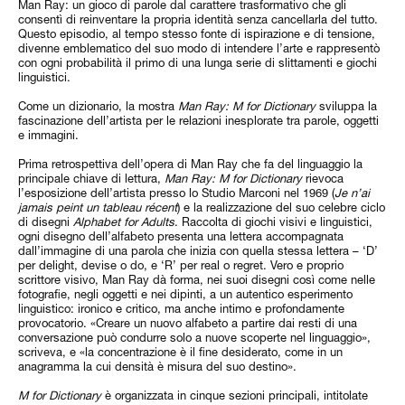
Man Ray: un gioco di parole dal carattere trasformativo che gli
consentì di reinventare la propria identità senza cancellarla del tutto.
Questo episodio, al tempo stesso fonte di ispirazione e di tensione,
divenne emblematico del suo modo di intendere l’arte e rappresentò
con ogni probabilità il primo di una lunga serie di slittamenti e giochi
linguistici.
Come un dizionario, la mostra
Man Ray: M for Dictionary
sviluppa la
fascinazione dell’artista per le relazioni inesplorate tra parole, oggetti
e immagini.
Prima retrospettiva dell’opera di Man Ray che fa del linguaggio la
principale chiave di lettura,
Man Ray: M for Dictionary
rievoca
l’esposizione dell’artista presso lo Studio Marconi nel 1969 (
Je n’ai
jamais peint un tableau récent
) e la realizzazione del suo celebre ciclo
di disegni
Alphabet for Adults
. Raccolta di giochi visivi e linguistici,
ogni disegno dell’alfabeto presenta una lettera accompagnata
dall’immagine di una parola che inizia con quella stessa lettera – ‘D’
per delight, devise o do, e ‘R’ per real o regret. Vero e proprio
scrittore visivo, Man Ray dà forma, nei suoi disegni così come nelle
fotografie, negli oggetti e nei dipinti, a un autentico esperimento
linguistico: ironico e critico, ma anche intimo e profondamente
provocatorio. «Creare un nuovo alfabeto a partire dai resti di una
conversazione può condurre solo a nuove scoperte nel linguaggio»,
scriveva, e «la concentrazione è il fine desiderato, come in un
anagramma la cui densità è misura del suo destino».
M for Dictionary
è organizzata in cinque sezioni principali, intitolate