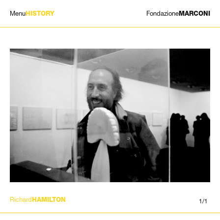
Menu
Fondazione
HISTORY
MARCONI
MOSTRE
ARTISTI
STORIA
NEWS
CONTATTI
GIÓMARCONI
/
EN
IT
Richard
HAMILTON
1/1
Cerca