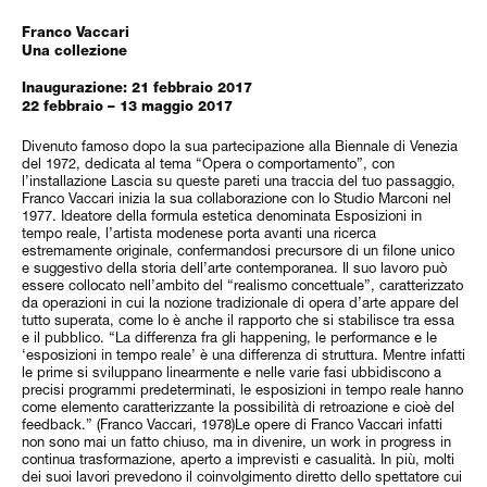
Franco Vaccari
Una collezione
Inaugurazione: 21 febbraio 2017
22 febbraio – 13 maggio 2017
Divenuto famoso dopo la sua partecipazione alla Biennale di Venezia
del 1972, dedicata al tema “Opera o comportamento”, con
l’installazione Lascia su queste pareti una traccia del tuo passaggio,
Franco Vaccari inizia la sua collaborazione con lo Studio Marconi nel
1977. Ideatore della formula estetica denominata Esposizioni in
tempo reale, l’artista modenese porta avanti una ricerca
estremamente originale, confermandosi precursore di un filone unico
e suggestivo della storia dell’arte contemporanea. Il suo lavoro può
essere collocato nell’ambito del “realismo concettuale”, caratterizzato
da operazioni in cui la nozione tradizionale di opera d’arte appare del
tutto superata, come lo è anche il rapporto che si stabilisce tra essa
e il pubblico. “La differenza fra gli happening, le performance e le
‘esposizioni in tempo reale’ è una differenza di struttura. Mentre infatti
le prime si sviluppano linearmente e nelle varie fasi ubbidiscono a
precisi programmi predeterminati, le esposizioni in tempo reale hanno
come elemento caratterizzante la possibilità di retroazione e cioè del
feedback.” (Franco Vaccari, 1978)Le opere di Franco Vaccari infatti
non sono mai un fatto chiuso, ma in divenire, un work in progress in
continua trasformazione, aperto a imprevisti e casualità. In più, molti
dei suoi lavori prevedono il coinvolgimento diretto dello spettatore cui