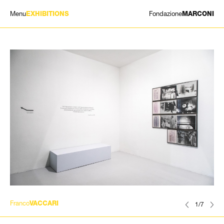
Menu
Fondazione
EXHIBITIONS
MARCONI
MOSTRE
ARTISTI
STORIA
NEWS
CONTATTI
GIÓMARCONI
/
EN
IT
Franco
VACCARI
1/7