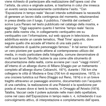
viene richiesto di partecipare alla realizzazione dell’opera così che
l'artista, da unico e originale autore, si trasforma in colui che innesca
un evento senza necessariamente controllarne l’esito. “Con
‘Esposizione in tempo reale’ Vaccari intende sottolineare la necessità
di generare un lavoro dalla contingenza del momento, relazionandosi
in presa diretta con il luogo, il pubblico, l’identità del contesto”,
scrive Luca Panaro nel testo pubblicato nel catalogo della mostra, e
aggiunge: “Oggi sappiamo quanto il termine ‘tempo reale’ faccia
parte della nostra vita, in collegamento ventiquattro ore su
ventiquattro con l’informazione, sul web oppure in televisione, dove
addirittura esiste un canale tematico, ‘Real Time’ appunto, dove
seguire quello che accade all’interno di una sala parto o
nell’abitazione di qualche personaggio famoso.” In tal senso Vaccari è
un vero pioniere per quanto attiene al contemporaneo utilizzo dei
media, in modo particolare della fotografia, comune denominatore di
molti suoi lavori.Talvolta l’autore la usa come utile strumento di
documentazione della realtà, come avviene per i suoi “viaggi minimi”,
all’interno di un albergo diurno di Milano (Viaggio per un trattamento
completo all’albergo diurno Cobianchi, 1971), durante i 700 km che
collegano le città di Modena e Graz (700 km di esposizione, 1972), in
una crociera turistica sul Reno (Viaggio sul Reno, 1974) o in un breve
tragitto attraverso un paesaggio anonimo, documentato con l’acquisto
di una cartolina, la realizzazione di una Polaroid e la spedizione per
posta al museo dove si terrà la mostra, in Omaggio all’Ariosto (1974).
Talaltra, Vaccari cede il potere autoriale nelle mani dello spettatore,
come nel caso dell’Esposizione in tempo reale n. 4, richiedendo il suo
coinvolgimento attivo, di interpretazione e completamento dell’opera.