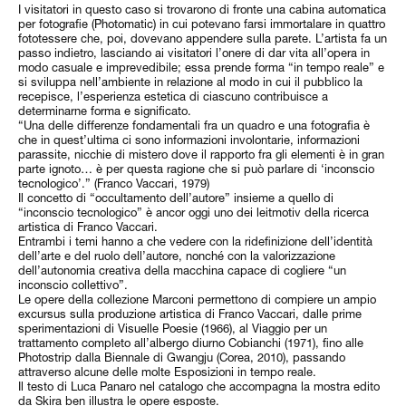
I visitatori in questo caso si trovarono di fronte una cabina automatica
per fotografie (Photomatic) in cui potevano farsi immortalare in quattro
fototessere che, poi, dovevano appendere sulla parete. L’artista fa un
passo indietro, lasciando ai visitatori l’onere di dar vita all’opera in
modo casuale e imprevedibile; essa prende forma “in tempo reale” e
si sviluppa nell’ambiente in relazione al modo in cui il pubblico la
recepisce, l’esperienza estetica di ciascuno contribuisce a
determinarne forma e significato.
“Una delle differenze fondamentali fra un quadro e una fotografia è
che in quest’ultima ci sono informazioni involontarie, informazioni
parassite, nicchie di mistero dove il rapporto fra gli elementi è in gran
parte ignoto… è per questa ragione che si può parlare di ‘inconscio
tecnologico’.” (Franco Vaccari, 1979)
Il concetto di “occultamento dell’autore” insieme a quello di
“inconscio tecnologico” è ancor oggi uno dei leitmotiv della ricerca
artistica di Franco Vaccari.
Entrambi i temi hanno a che vedere con la ridefinizione dell’identità
dell’arte e del ruolo dell’autore, nonché con la valorizzazione
dell’autonomia creativa della macchina capace di cogliere “un
inconscio collettivo”.
Le opere della collezione Marconi permettono di compiere un ampio
excursus sulla produzione artistica di Franco Vaccari, dalle prime
sperimentazioni di Visuelle Poesie (1966), al Viaggio per un
trattamento completo all’albergo diurno Cobianchi (1971), fino alle
Photostrip dalla Biennale di Gwangju (Corea, 2010), passando
attraverso alcune delle molte Esposizioni in tempo reale.
Il testo di Luca Panaro nel catalogo che accompagna la mostra edito
da Skira ben illustra le opere esposte.