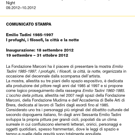
Night
09.2012–10.2012
COMUNICATO STAMPA
Emilio Tadini 1985-1997
I profughi, i filosofi, la città e la notte
Inaugurazione: 18 settembre 2012
19 settembre – 31 ottobre 2012
La Fondazione Marconi ha il piacere di presentare la mostra
Emilio
Tadini 1985-1997. I profughi, i filosofi, la città, la notte
, organizzata in
occasione del decennale dalla scomparsa dell’artista.
La mostra, allestita su tre piani dello spazio espositivo, è dedicata
alla produzione del pittore negli anni dal 1985 al 1997 e si propone
come logico proseguimento della rassegna
Emilio Tadini 1960-1985.
L’occhio della pittura
, allestita nel 2007 negli spazi della Fondazione
Marconi, della Fondazione Mudima e dell’Accademia di Belle Arti di
Brera, dedicata al lavoro di Tadini dagli esordi fino al 1985.
Considerato uno tra i personaggi più originali del dibattito culturale del
secondo dopoguerra italiano, fin dagli anni Sessanta Emilio Tadini
sviluppa la propria pittura per grandi cicli, popolati da un clima
surreale in cui confluiscono elementi letterari, onirici, personaggi e
oggetti quotidiani, spesso frammentari, dove le leggi di spazio e
tempo e quelle della gravità sono totalmente annullate.