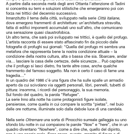
A partire dalla seconda metà degli anni Ottanta l’attenzione di Tadini
si concentra su temi e soluzioni stilistiche che emergeranno poi con
forza nei trittici del decennio successivo.
Innanzitutto il tema della città, sviluppato nella serie
Città italiane
,
dove emergono frammenti di architetture: un’architettura stravolta,
fatta di edifici imponenti accumulati uno sull’altro, che comunicano
una sensazione quasi claustrofobica.
Un altro tema, che sarà poi sviluppato nei trittici, è quello del profugo.
L’artista racconta di essere stato affascinato fin da piccolo dalle
fotografie di profughi sui giornali: “Quella del profugo mi sembra una
metafora che rappresenta bene la nostra condizione attuale – la
condizione della nostra cultura, alta o bassa che sia. Sbarcare, andar
via… lasciare la casa delle certezze, delle sicurezze… Può capitare
che il profugo si lasci dietro, fra tante altre cose, anche qualche
frammento del famoso soggetto. Ma non è certo il caso di farne una
tragedia…”
In un quadro del 1986 c’è una figura che ha sulle spalle un armadio
aperto da cui scivolano via oggetti personali, libri, pennelli, tubetti di
pittura: insomma, i ricordi del personaggio, la sua memoria.
Sul fondo del quadro, la parola “Refugee”.
La serie Inno alla notte ha come protagonisti figure isolate,
pensierose, come quella in cui compare la scritta “pietas”, nel buio
delle ore notturne, illuminate solo dalla debole luce di una candela.
Nella serie
Oltremare
una sorta di Pinocchio surreale galleggia su uno
sfondo blu notte in cui compaiono le parole “Now” e “here”, che in un
quadro diventano “Nowhere”, come a dire che, quello del dipinto,
non è uno spazio reale. Sono opere, queste, gremite di figure e di