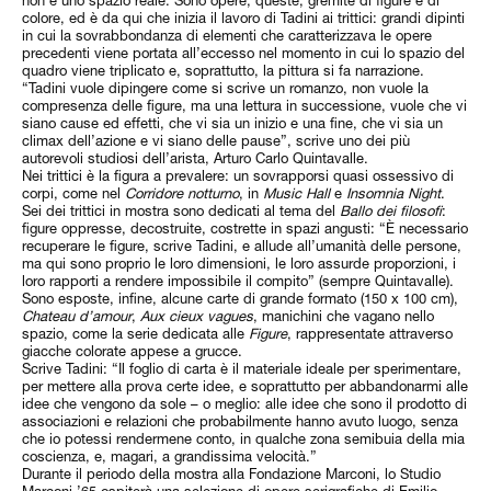
colore, ed è da qui che inizia il lavoro di Tadini ai trittici: grandi dipinti
in cui la sovrabbondanza di elementi che caratterizzava le opere
precedenti viene portata all’eccesso nel momento in cui lo spazio del
quadro viene triplicato e, soprattutto, la pittura si fa narrazione.
“Tadini vuole dipingere come si scrive un romanzo, non vuole la
compresenza delle figure, ma una lettura in successione, vuole che vi
siano cause ed effetti, che vi sia un inizio e una fine, che vi sia un
climax dell’azione e vi siano delle pause”, scrive uno dei più
autorevoli studiosi dell’arista, Arturo Carlo Quintavalle.
Nei trittici è la figura a prevalere: un sovrapporsi quasi ossessivo di
corpi, come nel
Corridore notturno
, in
Music Hall
e
Insomnia Night
.
Sei dei trittici in mostra sono dedicati al tema del
Ballo dei filosofi
:
figure oppresse, decostruite, costrette in spazi angusti: “È necessario
recuperare le figure, scrive Tadini, e allude all’umanità delle persone,
ma qui sono proprio le loro dimensioni, le loro assurde proporzioni, i
loro rapporti a rendere impossibile il compito” (sempre Quintavalle).
Sono esposte, infine, alcune carte di grande formato (150 x 100 cm),
Chateau d’amour
,
Aux cieux vagues
, manichini che vagano nello
spazio, come la serie dedicata alle
Figure
, rappresentate attraverso
giacche colorate appese a grucce.
Scrive Tadini: “Il foglio di carta è il materiale ideale per sperimentare,
per mettere alla prova certe idee, e soprattutto per abbandonarmi alle
idee che vengono da sole – o meglio: alle idee che sono il prodotto di
associazioni e relazioni che probabilmente hanno avuto luogo, senza
che io potessi rendermene conto, in qualche zona semibuia della mia
coscienza, e, magari, a grandissima velocità.”
Durante il periodo della mostra alla Fondazione Marconi, lo Studio
Marconi ’65 ospiterà una selezione di opere serigrafiche di Emilio