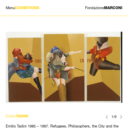
Menu
Fondazione
EXHIBITIONS
MARCONI
MOSTRE
ARTISTI
STORIA
NEWS
CONTATTI
GIÓMARCONI
/
EN
IT
Emilio
TADINI
1/9
Emilio Tadini 1985 – 1997. Refugees, Philosophers, the City and the