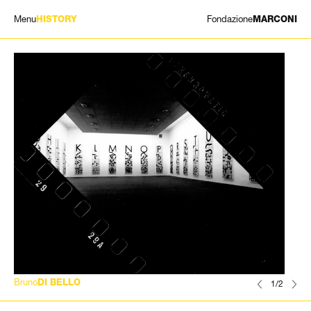
Menu
Fondazione
HISTORY
MARCONI
MOSTRE
ARTISTI
STORIA
NEWS
CONTATTI
GIÓMARCONI
/
EN
IT
Bruno
DI BELLO
1/2
Cerca