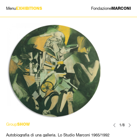
Menu
Fondazione
EXHIBITIONS
MARCONI
MOSTRE
ARTISTI
STORIA
NEWS
CONTATTI
GIÓMARCONI
/
EN
IT
Group
SHOW
1/8
Autobiografia di una galleria. Lo Studio Marconi 1965/1992