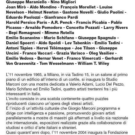
Giuseppe Maraniello - Nino Migliori
Joan Mirò - Aldo Mondino - François Morellet - Louise
Nevelson - Helmut Newton - Gastone Novelli - Giulio Paolini -
Eduardo Paolozzi - Gianfranco Pardi
Harold Persico Paris - A.R. Penck - Francis Picabia - Pablo
Picasso - Arnaldo Pomodoro - Concetto Pozzati - Larry Rivers
- Bepi Romagnoni - Mimmo Rotella
Emilio Scanavino - Mario Schifano - Giuseppe Spagnulo -
Daniel Spoerri - Aldo Spoldi - Lev Tabenkin - Emilio Tadini -
Antoni Tàpies - Hervé Télémaque - Joe Tilson - Giuseppe
Uncini - Franco Vaccari - Grazia Varisco - Oleg Vasiliev -
Emilio Vedova - Bernar Venet - Franco Vimercati - Gerhardt
Von Graevenitz - Tom Wesselmann - William T. Wiley
L’11 novembre 1965, a Milano, in via Tadino 15, in un salone al primo
piano di un edificio all’interno di un cortile, si inaugura lo Studio
Marconi con una mostra dedicata a Valerio Adami, Lucio Del Pezzo,
Mario Schifano ed Emilio Tadini, quattro artisti trentenni fra i più
interessanti in Italia.
L’invito consiste in una scatola contenente quattro puzzles
riproducenti ciascuno un’opera degli stessi artisti.
È l’inizio di un’attività culturale che Giorgio Marconi programma e
dirige con intelligenza e passione, promuovendo giovani artisti
parallelamente a mostre di maestri già affermati a livello sia nazionale
che internazionale, esposizioni realizzate grazie alla collaborazione di
studiosi e critici d’arte italiani e stranieri.
Quasi quarant’anni dopo, l’11 novembre 2004 inaugura la Fondazione