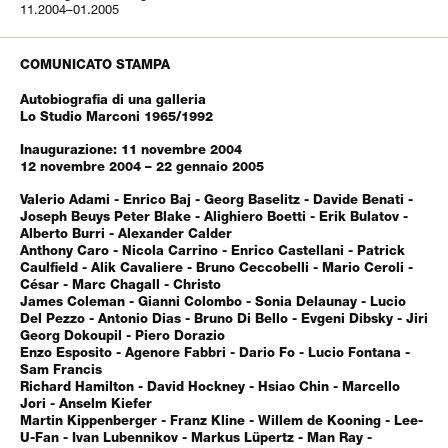
11.2004–01.2005
COMUNICATO STAMPA
Autobiografia di una galleria
Lo Studio Marconi 1965/1992
Inaugurazione: 11 novembre 2004
12 novembre 2004 – 22 gennaio 2005
Valerio Adami - Enrico Baj - Georg Baselitz - Davide Benati -
Joseph Beuys Peter Blake - Alighiero Boetti - Erik Bulatov -
Alberto Burri - Alexander Calder
Anthony Caro - Nicola Carrino - Enrico Castellani - Patrick
Caulfield - Alik Cavaliere - Bruno Ceccobelli - Mario Ceroli -
César - Marc Chagall - Christo
James Coleman - Gianni Colombo - Sonia Delaunay - Lucio
Del Pezzo - Antonio Dias - Bruno Di Bello - Evgeni Dibsky - Jiri
Georg Dokoupil - Piero Dorazio
Enzo Esposito - Agenore Fabbri - Dario Fo - Lucio Fontana -
Sam Francis
Richard Hamilton - David Hockney - Hsiao Chin - Marcello
Jori - Anselm Kiefer
Martin Kippenberger - Franz Kline - Willem de Kooning - Lee-
U-Fan - Ivan Lubennikov - Markus Lüpertz - Man Ray -