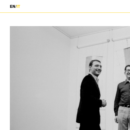
/
EN
IT