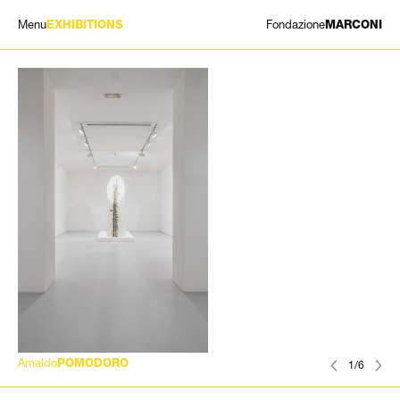
Menu
Fondazione
EXHIBITIONS
MARCONI
MOSTRE
ARTISTI
STORIA
NEWS
CONTATTI
GIÓMARCONI
/
EN
IT
Arnaldo
POMODORO
1/6