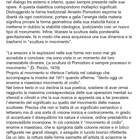
nel dialogo tra esterno e interno, quasi sempre presente nelle sue
opere. A questa dialettica corrispondono molteplici significati.
Distruggendo le forme tradizionali Arnaldo Pomodoro esprime la
libertà da ogni costrizione; portare a galla l’energia della materia
significa privare la forma geometrica della sua staticità fisica e
metterne in dubbio la stabilità ideologica, ipotizzando così un nuovo
tipo di monumento. Infine, liberare la scultura dalla ponderalità
gravitazionale, fa in modo che essa acquisisca una sua dinamica e la
trasformi in “scultura in movimento”.
“Le erosioni e le esplosioni nelle sue forme non sono mai già
accadute e concluse: ma sono viste in un momento del loro
inarrestabile divenire. La scultura di Pomodoro è sempre processo in
movimento.” (D. Porzio, 1976)
Proprio al movimento si riferisce l’artista nel catalogo che
accompagna la mostra del 1971 quando afferma: “Sento oggi un
enorme e maestoso movimento di crollo”.
Nel breve testo in cui declina la sua poetica, sostiene di aver ormai
raggiunto la massima consapevolezza delle sue operazioni mentali su
sferoidi e cilindri e che la sua ricerca si appresta ora a far prevalere
l’elemento del significato su quello del movimento delle masse
scultoree. Precisa che non si tratta di un significato semantico o
letterario ma di una sorta di visione ironica e controcorrente, in grado
di accentuare il disequilibrio tra natura e visione, ordine prestabilito e
imprevedibile invenzione. In ciò consiste il “movimento di crollo”,
enorme e maestoso, che si sprigiona dalle colonne recise e in bilico
raffigurate nei grandi disegni, o eseguite in lucido bronzo riflettente.
Da un lato, la rottura delle forme permette all’artista di scoprirne le