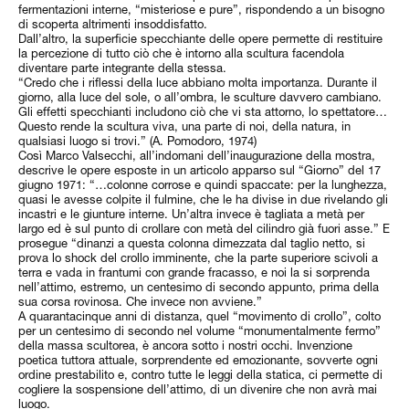
fermentazioni interne, “misteriose e pure”, rispondendo a un bisogno
di scoperta altrimenti insoddisfatto.
Dall’altro, la superficie specchiante delle opere permette di restituire
la percezione di tutto ciò che è intorno alla scultura facendola
diventare parte integrante della stessa.
“Credo che i riflessi della luce abbiano molta importanza. Durante il
giorno, alla luce del sole, o all’ombra, le sculture davvero cambiano.
Gli effetti specchianti includono ciò che vi sta attorno, lo spettatore…
Questo rende la scultura viva, una parte di noi, della natura, in
qualsiasi luogo si trovi.” (A. Pomodoro, 1974)
Così Marco Valsecchi, all’indomani dell’inaugurazione della mostra,
descrive le opere esposte in un articolo apparso sul “Giorno” del 17
giugno 1971: “…colonne corrose e quindi spaccate: per la lunghezza,
quasi le avesse colpite il fulmine, che le ha divise in due rivelando gli
incastri e le giunture interne. Un’altra invece è tagliata a metà per
largo ed è sul punto di crollare con metà del cilindro già fuori asse.” E
prosegue “dinanzi a questa colonna dimezzata dal taglio netto, si
prova lo shock del crollo imminente, che la parte superiore scivoli a
terra e vada in frantumi con grande fracasso, e noi la si sorprenda
nell’attimo, estremo, un centesimo di secondo appunto, prima della
sua corsa rovinosa. Che invece non avviene.”
A quarantacinque anni di distanza, quel “movimento di crollo”, colto
per un centesimo di secondo nel volume “monumentalmente fermo”
della massa scultorea, è ancora sotto i nostri occhi. Invenzione
poetica tuttora attuale, sorprendente ed emozionante, sovverte ogni
ordine prestabilito e, contro tutte le leggi della statica, ci permette di
cogliere la sospensione dell’attimo, di un divenire che non avrà mai
luogo.