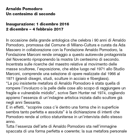
Arnaldo Pomodoro
Un centesimo di secondo
Inaugurazione: 1 dicembre 2016
2 dicembre – 4 febbraio 2017
In occasione della grande antologica che celebra i 90 anni di Arnaldo
Pomodoro, promossa dal Comune di Milano-Cultura e curata da Ada
Masoero in collaborazione con la Fondazione Arnaldo Pomodoro, la
Fondazione Marconi rende omaggio a questo autorevole protagonista
del Novecento riproponendo la mostra Un centesimo di secondo.
Incentrata sulle ricerche del maestro relative al movimento delle
masse scultoree, l’esposizione, che ebbe luogo nel 1971 allo Studio
Marconi, comprende una selezione di opere realizzate dal 1966 al
1971 (grandi disegni, studi, sculture in acciaio e fiberglass).
“La più insistente metafora di Arnaldo Pomodoro è stata quella di
rompere l’involucro o la pelle delle cose allo scopo di raggiungere un
fragile e vulnerabile midollo”, scrive Sam Hunter nel 1974, cogliendo
appieno l’essenza di un’indagine artistica iniziata dallo scultore già
negli anni Sessanta.
E in effetti, “scoprire cosa c’è dentro una forma che in superficie
sembra tanto perfetta e assoluta” è la dichiarazione di intenti che
Pomodoro rende al critico statunitense in un’intervista dello stesso
anno.
Tutta l’essenza dell’arte di Arnaldo Pomodoro sta nell’immagine
spaccata di una forma perfetta e coerente; la sua metafora personale