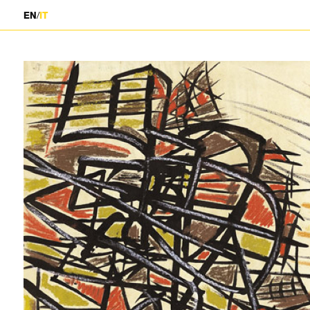
/
EN
IT