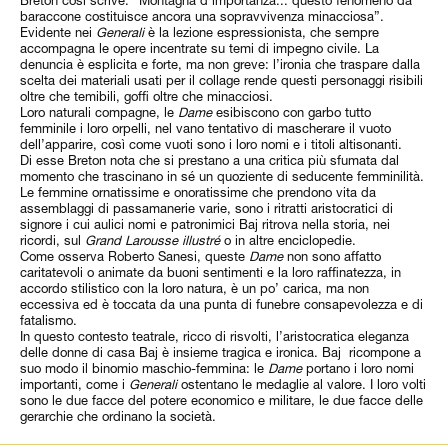
baraccone costituisce ancora una sopravvivenza minacciosa”.
Evidente nei
Generali
è la lezione espressionista, che sempre
accompagna le opere incentrate su temi di impegno civile. La
denuncia è esplicita e forte, ma non greve: l’ironia che traspare dalla
scelta dei materiali usati per il collage rende questi personaggi risibili
oltre che temibili, goffi oltre che minacciosi.
Loro naturali compagne, le
Dame
esibiscono con garbo tutto
femminile i loro orpelli, nel vano tentativo di mascherare il vuoto
dell’apparire, così come vuoti sono i loro nomi e i titoli altisonanti.
Di esse Breton nota che si prestano a una critica più sfumata dal
momento che trascinano in sé un quoziente di seducente femminilità.
Le femmine ornatissime e onoratissime che prendono vita da
assemblaggi di passamanerie varie, sono i ritratti aristocratici di
signore i cui aulici nomi e patronimici Baj ritrova nella storia, nei
ricordi, sul
Grand Larousse illustré
o in altre enciclopedie.
Come osserva Roberto Sanesi, queste
Dame
non sono affatto
caritatevoli o animate da buoni sentimenti e la loro raffinatezza, in
accordo stilistico con la loro natura, è un po’ carica, ma non
eccessiva ed è toccata da una punta di funebre consapevolezza e di
fatalismo.
In questo contesto teatrale, ricco di risvolti, l’aristocratica eleganza
delle donne di casa Baj è insieme tragica e ironica. Baj ricompone a
suo modo il binomio maschio-femmina: le
Dame
portano i loro nomi
importanti, come i
Generali
ostentano le medaglie al valore. I loro volti
sono le due facce del potere economico e militare, le due facce delle
gerarchie che ordinano la società.