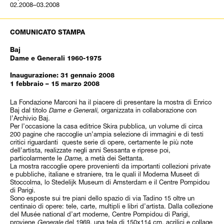
02.2008–03.2008
COMUNICATO STAMPA
Baj
Dame e Generali 1960-1975
Inaugurazione: 31 gennaio 2008
1 febbraio – 15 marzo 2008
La Fondazione Marconi ha il piacere di presentare la mostra di Enrico
Baj dal titolo
Dame e Generali
, organizzata in collaborazione con
l’Archivio Baj.
Per l’occasione la casa editrice Skira pubblica, un volume di circa
200 pagine che raccoglie un’ampia selezione di immagini e di testi
critici riguardanti queste serie di opere, certamente le più note
dell’artista, realizzate negli anni Sessanta e riprese poi,
particolarmente le
Dame
, a metà dei Settanta.
La mostra raccoglie opere provenienti da importanti collezioni private
e pubbliche, italiane e straniere, tra le quali il Moderna Museet di
Stoccolma, lo Stedelijk Museum di Amsterdam e il Centre Pompidou
di Parigi.
Sono esposte sui tre piani dello spazio di via Tadino 15 oltre un
centinaio di opere: tele, carte, multipli e libri d’artista. Dalla collezione
del Musée national d’art moderne, Centre Pompidou di Parigi,
proviene
Generale
del 1969, una tela di 150x114 cm, acrilici e collage