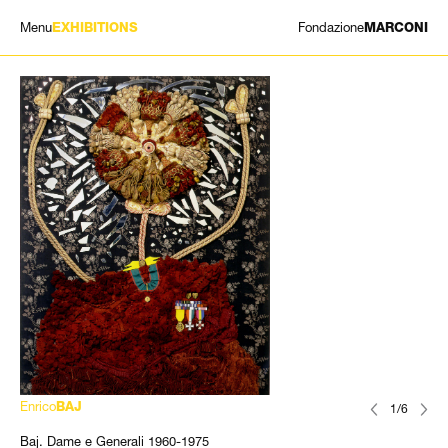
Menu
Fondazione
EXHIBITIONS
MARCONI
MOSTRE
ARTISTI
STORIA
NEWS
CONTATTI
GIÓMARCONI
/
EN
IT
Enrico
BAJ
1/6
Baj. Dame e Generali 1960-1975