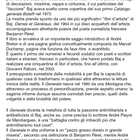
di decorazioni, mostrine, nappe e cinturone, il cui particolare del
“faccione” Baj aveva scelto come copertina del suo primo
Catalogo
generale Bolaffi
nel 1973.
La mostra prende spunto da uno dei più significativi “libri d’artista” di
Baj:
Dames et Généraux
, del 1964 in cui dieci acqueforti dell’artista
accompagnavano altrettante poesie del poeta surrealista francese
Benjamin Péret.
Il libro si avvaleva di un importante saggio introduttivo di André
Breton e di una pagina grafica concettualmente composta da Marcel
Duchamp, pagina che funziona da faux-titre o avantitolo.
È questo il primo dei numerosi e fecondi sodalizi con poeti e scrittori
italiani e stranieri, francesi in particolare, che hanno portato Baj a
realizzare una cinquantina di libri d’artista, fino all’ultimo, con
Giovanni Raboni, nel 2003.
Il presupposto surrealista della mutabilità è per Baj la capacità di
qualsiasi cosa di trasformarsi in qualsiasi altra attraverso la lettura
ironica della realtà. Il
Generale
nasce nel 1960 da una
Montagna
che,
attraverso un processo di personificazione, prende aspetto umano: la
sagoma informe dunque assume connotati ben precisi, quelli della
volgarità e della brutalità del potere.
Il
Generale
diventa la metafora di tutta la passione antimilitarista e
antibellicista di Baj, anche se, come precisa lo scrittore André Pieyre
de Mandiargues, è una “battaglia contro gli imbecilli più che
antimilitarismo tout court”.
Il
Generale
in alta uniforme è un “pezzo grosso dorato in grande
miseria”, secondo una definizione di Benjamin Péret, mentre André
Breton così scrive: “Montagna d’importanza... questo fenomeno da