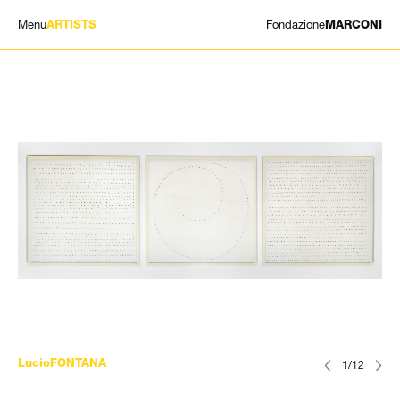
Menu
Fondazione
ARTISTS
MARCONI
MOSTRE
ARTISTI
STORIA
NEWS
CONTATTI
GIÓMARCONI
/
EN
IT
LucioFONTANA
1/12