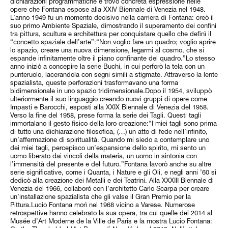
dichiarazioni programmatiche e trovò concreta espressione nelle
opere che Fontana espose alla XXIV Biennale di Venezia nel 1948.
L’anno 1949 fu un momento decisivo nella carriera di Fontana: creò il
suo primo Ambiente Spaziale, dimostrando il superamento dei confini
tra pittura, scultura e architettura per conquistare quello che definì il
“concetto spaziale dell’arte”:“Non voglio fare un quadro; voglio aprire
lo spazio, creare una nuova dimensione, legarmi al cosmo, che si
espande infinitamente oltre il piano confinante del quadro.”Lo stesso
anno iniziò a concepire la serie Buchi, in cui perforò la tela con un
punteruolo, lacerandola con segni simili a stigmate. Attraverso la lente
spazialista, queste perforazioni trasformavano una forma
bidimensionale in uno spazio tridimensionale.Dopo il 1954, sviluppò
ulteriormente il suo linguaggio creando nuovi gruppi di opere come
Impasti e Barocchi, esposti alla XXIX Biennale di Venezia del 1958.
Verso la fine del 1958, prese forma la serie dei Tagli. Questi tagli
immortalano il gesto fisico della loro creazione:“I miei tagli sono prima
di tutto una dichiarazione filosofica, (…) un atto di fede nell’infinito,
un’affermazione di spiritualità. Quando mi siedo a contemplare uno
dei miei tagli, percepisco un’espansione dello spirito, mi sento un
uomo liberato dai vincoli della materia, un uomo in sintonia con
l’immensità del presente e del futuro.”Fontana lavorò anche su altre
serie significative, come i Quanta, i Nature e gli Oli, e negli anni ’60 si
dedicò alla creazione dei Metalli e dei Teatrini. Alla XXXIII Biennale di
Venezia del 1966, collaborò con l’architetto Carlo Scarpa per creare
un’installazione spazialista che gli valse il Gran Premio per la
Pittura.Lucio Fontana morì nel 1968 vicino a Varese. Numerose
retrospettive hanno celebrato la sua opera, tra cui quelle del 2014 al
Musée d’Art Moderne de la Ville de Paris e la mostra Lucio Fontana: