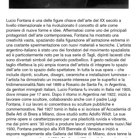
Lucio Fontana è una delle figure chiave dell’arte del XX secolo a
livello internazionale e ha rivoluzionato il concetto di arte come
pioniere di nuove forme e idee. Affermatosi come uno dei principali
protagonisti dell’arte contemporanea, Fontana ha mostrato una
creatività vasta, spaziando dalla figurazione all’astrazione estrema in
una costante sperimentazione con nuovi materiali e tecniche. L’artista
argentino-italiano è stato uno dei fondatori del movimento spazialista
ed è particolarmente noto per la sua serie di Tagli, dipinti lacerati che
sono diventati simboli del periodo postbellico. Il gesto radicale del
taglio rifletteva la più ampia ricerca dell’artista di integrare lo spazio
dell’arte con lo spazio dello spettatore. In tutta la sua opera – che
include dipinti, sculture, disegni, ceramiche e installazioni luminose –
l’artista ha dimostrato un incessante interesse per le superfici e la
tridimensionalità.Nato nel 1899 a Rosario de Santa Fe, in Argentina,
da genitori immigrati italiani, Lucio Fontana fu inviato in Italia nel 1905,
dove rimase per 17 anni. Dopo il ritorno in Argentina nel 1922, iniziò a
lavorare come scultore, collaborando anche con il padre Luigi
Fontana, il cui lavoro si concentrava su sculture pubbliche e
commemorative. Nel 1927 tornò in Italia e si iscrisse all’Accademia di
Belle Arti di Brera a Milano, dove studiò sotto Adolfo Wildt. Le sue
prime opere si caratterizzavano per una plasticità ruvida e vibrante,
ma dai primi anni ’30 iniziò a produrre lavori completamente nuovi.Nel
1930, Fontana partecipò alla XVII Biennale di Venezia e iniziò a
esporre regolarmente alla Galleria del Milione di Milano, dove tenne la