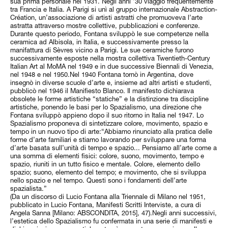
sua prima personale nel 1931. Negli anni ’30 viaggiò frequentemente
tra Francia e Italia. A Parigi si unì al gruppo internazionale Abstraction-
Création, un’associazione di artisti astratti che promuoveva l’arte
astratta attraverso mostre collettive, pubblicazioni e conferenze.
Durante questo periodo, Fontana sviluppò le sue competenze nella
ceramica ad Albisola, in Italia, e successivamente presso la
manifattura di Sèvres vicino a Parigi. Le sue ceramiche furono
successivamente esposte nella mostra collettiva Twentieth-Century
Italian Art al MoMA nel 1949 e in due successive Biennali di Venezia,
nel 1948 e nel 1950.Nel 1940 Fontana tornò in Argentina, dove
insegnò in diverse scuole d’arte e, insieme ad altri artisti e studenti,
pubblicò nel 1946 il Manifiesto Blanco. Il manifesto dichiarava
obsolete le forme artistiche “statiche” e la distinzione tra discipline
artistiche, ponendo le basi per lo Spazialismo, una direzione che
Fontana sviluppò appieno dopo il suo ritorno in Italia nel 1947. Lo
Spazialismo proponeva di sintetizzare colore, movimento, spazio e
tempo in un nuovo tipo di arte:“Abbiamo rinunciato alla pratica delle
forme d’arte familiari e stiamo lavorando per sviluppare una forma
d’arte basata sull’unità di tempo e spazio... Pensiamo all’arte come a
una somma di elementi fisici: colore, suono, movimento, tempo e
spazio, riuniti in un tutto fisico e mentale. Colore, elemento dello
spazio; suono, elemento del tempo; e movimento, che si sviluppa
nello spazio e nel tempo. Questi sono i fondamenti dell’arte
spazialista.”
(Da un discorso di Lucio Fontana alla Triennale di Milano nel 1951,
pubblicato in Lucio Fontana, Manifesti Scritti Interviste, a cura di
Angela Sanna [Milano: ABSCONDITA, 2015], 47).Negli anni successivi,
l’estetica dello Spazialismo fu confermata in una serie di manifesti e